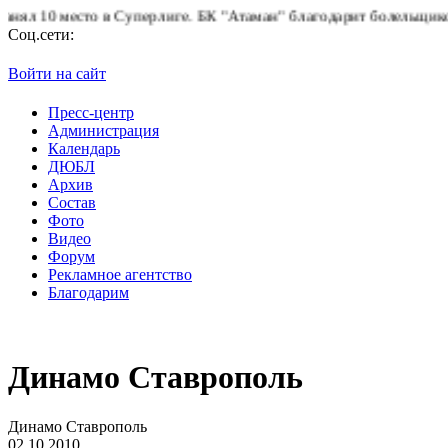
то в Суперлиге.
БК "Атаман" благодарит болельщиков за поддерж
Соц.сети:
Войти на сайт
Пресс-центр
Администрация
Календарь
ДЮБЛ
Архив
Состав
Фото
Видео
Форум
Рекламное агентство
Благодарим
Динамо Ставрополь
Динамо Ставрополь
02.10.2010