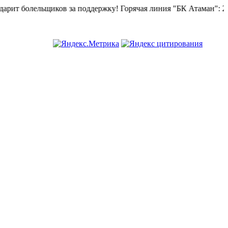
в за поддержку!
Горячая линия "БК Атаман":
268-82-02.