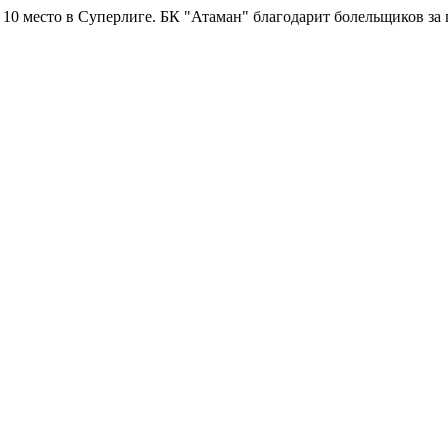
рлиге.
БК "Атаман" благодарит болельщиков за поддержку!
Горяч