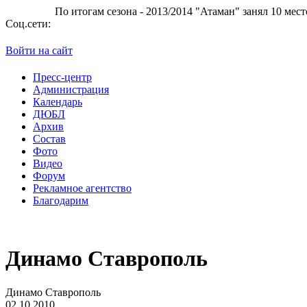
огам сезона - 2013/2014 "Атаман" занял 10 место в Суперлиге.
БК
Соц.сети:
Войти на сайт
Пресс-центр
Администрация
Календарь
ДЮБЛ
Архив
Состав
Фото
Видео
Форум
Рекламное агентство
Благодарим
Динамо Ставрополь
Динамо Ставрополь
02.10.2010