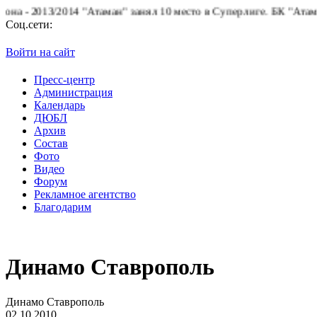
13/2014 "Атаман" занял 10 место в Суперлиге.
БК "Атаман" благо
Соц.сети:
Войти на сайт
Пресс-центр
Администрация
Календарь
ДЮБЛ
Архив
Состав
Фото
Видео
Форум
Рекламное агентство
Благодарим
Динамо Ставрополь
Динамо Ставрополь
02.10.2010