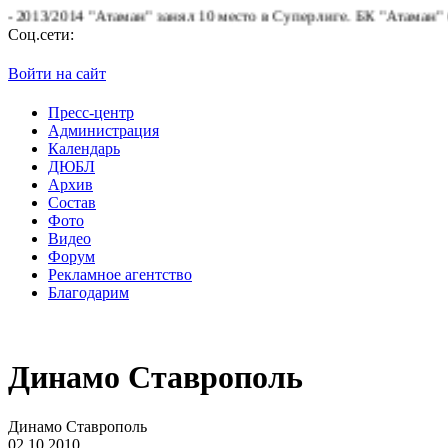
 "Атаман" занял 10 место в Суперлиге.
БК "Атаман" благодарит б
Соц.сети:
Войти на сайт
Пресс-центр
Администрация
Календарь
ДЮБЛ
Архив
Состав
Фото
Видео
Форум
Рекламное агентство
Благодарим
Динамо Ставрополь
Динамо Ставрополь
02.10.2010