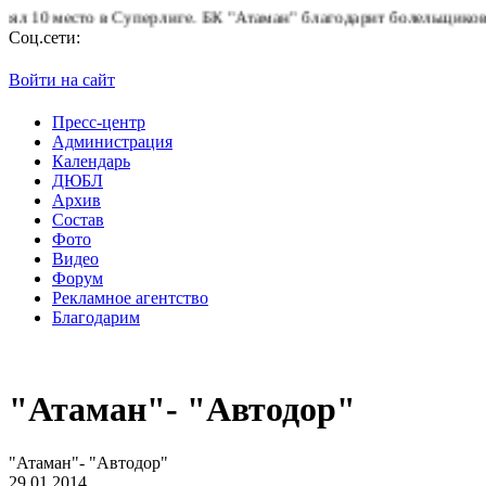
в Суперлиге.
БК "Атаман" благодарит болельщиков за поддержку!
Соц.сети:
Войти на сайт
Пресс-центр
Администрация
Календарь
ДЮБЛ
Архив
Состав
Фото
Видео
Форум
Рекламное агентство
Благодарим
"Атаман"- "Автодор"
"Атаман"- "Автодор"
29.01.2014