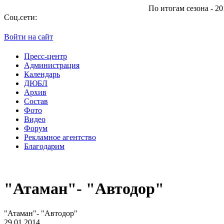
По итогам сезона - 2013/2014 "Атаман" 
Соц.сети:
Войти на сайт
Пресс-центр
Администрация
Календарь
ДЮБЛ
Архив
Состав
Фото
Видео
Форум
Рекламное агентство
Благодарим
"Атаман"- "Автодор"
"Атаман"- "Автодор"
29.01.2014