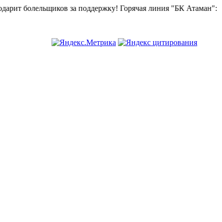
в за поддержку!
Горячая линия "БК Атаман":
268-82-02.