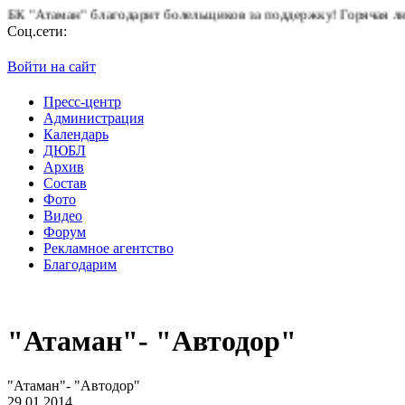
благодарит болельщиков за поддержку!
Горячая линия "БК Атам
Соц.сети:
Войти на сайт
Пресс-центр
Администрация
Календарь
ДЮБЛ
Архив
Состав
Фото
Видео
Форум
Рекламное агентство
Благодарим
"Атаман"- "Автодор"
"Атаман"- "Автодор"
29.01.2014