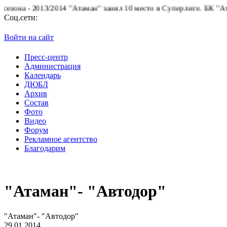
/2014 "Атаман" занял 10 место в Суперлиге.
БК "Атаман" благода
Соц.сети:
Войти на сайт
Пресс-центр
Администрация
Календарь
ДЮБЛ
Архив
Состав
Фото
Видео
Форум
Рекламное агентство
Благодарим
"Атаман"- "Автодор"
"Атаман"- "Автодор"
29.01.2014