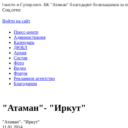
перлиге.
БК "Атаман" благодарит болельщиков за поддержку!
Гор
Соц.сети:
Войти на сайт
Пресс-центр
Администрация
Календарь
ДЮБЛ
Архив
Состав
Фото
Видео
Форум
Рекламное агентство
Благодарим
"Атаман"- "Иркут"
"Атаман"- "Иркут"
11.01.2014