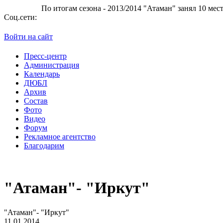
ам сезона - 2013/2014 "Атаман" занял 10 место в Суперлиге.
БК 
Соц.сети:
Войти на сайт
Пресс-центр
Администрация
Календарь
ДЮБЛ
Архив
Состав
Фото
Видео
Форум
Рекламное агентство
Благодарим
"Атаман"- "Иркут"
"Атаман"- "Иркут"
11.01.2014