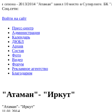
13/2014 "Атаман" занял 10 место в Суперлиге.
БК "Атаман" благо
Соц.сети:
Войти на сайт
Пресс-центр
Администрация
Календарь
ДЮБЛ
Архив
Состав
Фото
Видео
Форум
Рекламное агентство
Благодарим
"Атаман"- "Иркут"
"Атаман"- "Иркут"
11.01.2014