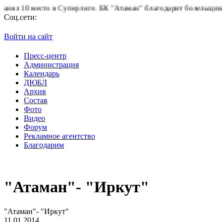
о в Суперлиге.
БК "Атаман" благодарит болельщиков за поддержк
Соц.сети:
Войти на сайт
Пресс-центр
Администрация
Календарь
ДЮБЛ
Архив
Состав
Фото
Видео
Форум
Рекламное агентство
Благодарим
"Атаман"- "Иркут"
"Атаман"- "Иркут"
11.01.2014