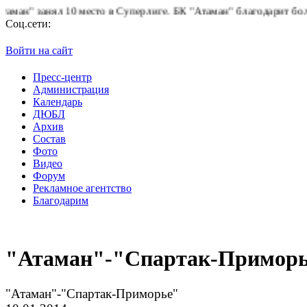
 10 место в Суперлиге.
БК "Атаман" благодарит болельщиков за 
Соц.сети:
Войти на сайт
Пресс-центр
Администрация
Календарь
ДЮБЛ
Архив
Состав
Фото
Видео
Форум
Рекламное агентство
Благодарим
"Атаман"-"Спартак-Примор
"Атаман"-"Спартак-Приморье"