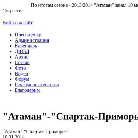
По итогам сезона - 2013/2014 "Атаман" занял 10 место в Суперли
Соц.сети:
Войти на сайт
Пресс-центр
Администрация
Календарь
ДЮБЛ
Архив
Состав
Фото
Видео
Форум
Рекламное агентство
Благодарим
"Атаман"-"Спартак-Примор
"Атаман"-"Спартак-Приморье"
10.01.2014