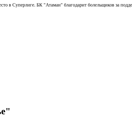
ге.
БК "Атаман" благодарит болельщиков за поддержку!
Горячая
ье"