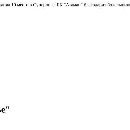
уперлиге.
БК "Атаман" благодарит болельщиков за поддержку!
Го
ье"