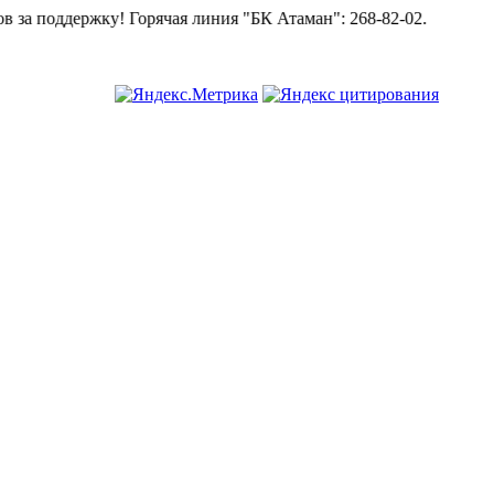
рячая линия "БК Атаман":
268-82-02.