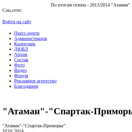
По итогам сезона - 2013/2014 "Атаман" занял 10 место в С
Соц.сети:
Войти на сайт
Пресс-центр
Администрация
Календарь
ДЮБЛ
Архив
Состав
Фото
Видео
Форум
Рекламное агентство
Благодарим
"Атаман"-"Спартак-Примор
"Атаман"-"Спартак-Приморье"
10.01.2014