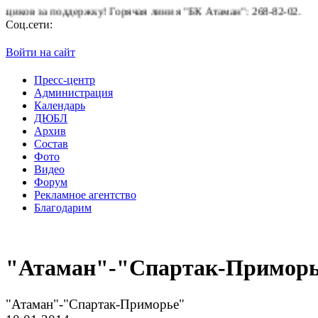
ддержку!
Горячая линия "БК Атаман":
268-82-02.
Соц.сети:
Войти на сайт
Пресс-центр
Администрация
Календарь
ДЮБЛ
Архив
Состав
Фото
Видео
Форум
Рекламное агентство
Благодарим
"Атаман"-"Спартак-Примор
"Атаман"-"Спартак-Приморье"