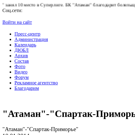
есто в Суперлиге.
БК "Атаман" благодарит болельщиков за подде
Соц.сети:
Войти на сайт
Пресс-центр
Администрация
Календарь
ДЮБЛ
Архив
Состав
Фото
Видео
Форум
Рекламное агентство
Благодарим
"Атаман"-"Спартак-Примор
"Атаман"-"Спартак-Приморье"