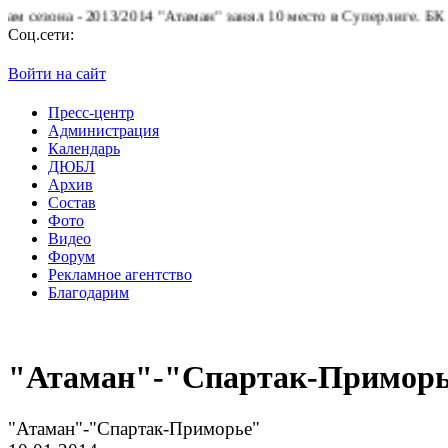
2013/2014 "Атаман" занял 10 место в Суперлиге.
БК "Атаман" бла
Соц.сети:
Войти на сайт
Пресс-центр
Администрация
Календарь
ДЮБЛ
Архив
Состав
Фото
Видео
Форум
Рекламное агентство
Благодарим
"Атаман"-"Спартак-Примор
"Атаман"-"Спартак-Приморье"