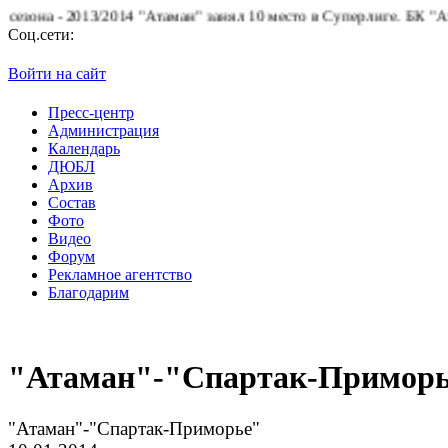
3/2014 "Атаман" занял 10 место в Суперлиге.
БК "Атаман" благод
Соц.сети:
Войти на сайт
Пресс-центр
Администрация
Календарь
ДЮБЛ
Архив
Состав
Фото
Видео
Форум
Рекламное агентство
Благодарим
"Атаман"-"Спартак-Примор
"Атаман"-"Спартак-Приморье"