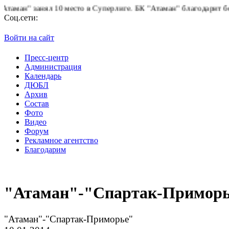
л 10 место в Суперлиге.
БК "Атаман" благодарит болельщиков за
Соц.сети:
Войти на сайт
Пресс-центр
Администрация
Календарь
ДЮБЛ
Архив
Состав
Фото
Видео
Форум
Рекламное агентство
Благодарим
"Атаман"-"Спартак-Примор
"Атаман"-"Спартак-Приморье"