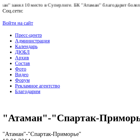
л 10 место в Суперлиге.
БК "Атаман" благодарит болельщиков за
Соц.сети:
Войти на сайт
Пресс-центр
Администрация
Календарь
ДЮБЛ
Архив
Состав
Фото
Видео
Форум
Рекламное агентство
Благодарим
"Атаман"-"Спартак-Примор
"Атаман"-"Спартак-Приморье"