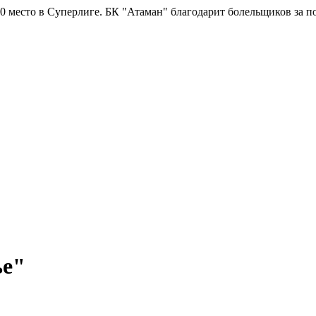
ге.
БК "Атаман" благодарит болельщиков за поддержку!
Горячая 
ье"