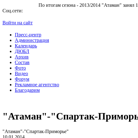
По итогам сезона - 2013/2014 "Атаман" занял 10 место в Суперли
Соц.сети:
Войти на сайт
Пресс-центр
Администрация
Календарь
ДЮБЛ
Архив
Состав
Фото
Видео
Форум
Рекламное агентство
Благодарим
"Атаман"-"Спартак-Примор
"Атаман"-"Спартак-Приморье"
10.01.2014