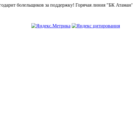
ов за поддержку!
Горячая линия "БК Атаман":
268-82-02.