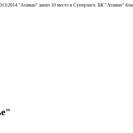
 занял 10 место в Суперлиге.
БК "Атаман" благодарит болельщик
ье"