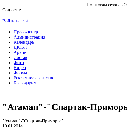
По итогам сезона - 2013/2014 "Атаман"
Соц.сети:
Войти на сайт
Пресс-центр
Администрация
Календарь
ДЮБЛ
Архив
Состав
Фото
Видео
Форум
Рекламное агентство
Благодарим
"Атаман"-"Спартак-Примор
"Атаман"-"Спартак-Приморье"
10.01.2014