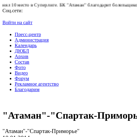
о в Суперлиге.
БК "Атаман" благодарит болельщиков за поддержк
Соц.сети:
Войти на сайт
Пресс-центр
Администрация
Календарь
ДЮБЛ
Архив
Состав
Фото
Видео
Форум
Рекламное агентство
Благодарим
"Атаман"-"Спартак-Примор
"Атаман"-"Спартак-Приморье"