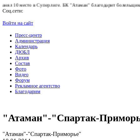
то в Суперлиге.
БК "Атаман" благодарит болельщиков за поддерж
Соц.сети:
Войти на сайт
Пресс-центр
Администрация
Календарь
ДЮБЛ
Архив
Состав
Фото
Видео
Форум
Рекламное агентство
Благодарим
"Атаман"-"Спартак-Примор
"Атаман"-"Спартак-Приморье"