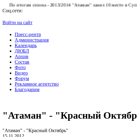
о итогам сезона - 2013/2014 "Атаман" занял 10 место в Суперлиг
Соц.сети:
Войти на сайт
Пресс-центр
Администрация
Календарь
ДЮБЛ
Архив
Состав
Фото
Видео
Форум
Рекламное агентство
Благодарим
"Атаман" - "Красный Октяб
"Атаман" - "Красный Октябрь"
15.11.2012