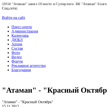
4 "Атаман" занял 10 место в Суперлиге.
БК "Атаман" благодарит
Соц.сети:
Войти на сайт
Пресс-центр
Администрация
Календарь
ДЮБЛ
Архив
Состав
Фото
Видео
Форум
Рекламное агентство
Благодарим
"Атаман" - "Красный Октяб
"Атаман" - "Красный Октябрь"
15.11.2012