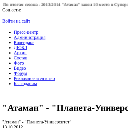
тогам сезона - 2013/2014 "Атаман" занял 10 место в Суперлиге.
Б
Соц.сети:
Войти на сайт
Пресс-центр
Администрация
Календарь
ДЮБЛ
Архив
Состав
Фото
Видео
Форум
Рекламное агентство
Благодарим
"Атаман" - "Планета-Универ
"Атаман" - "Планета-Университет"
13.10.2012