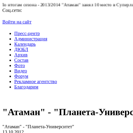
огам сезона - 2013/2014 "Атаман" занял 10 место в Суперлиге.
Б
Соц.сети:
Войти на сайт
Пресс-центр
Администрация
Календарь
ДЮБЛ
Архив
Состав
Фото
Видео
Форум
Рекламное агентство
Благодарим
"Атаман" - "Планета-Универ
"Атаман" - "Планета-Университет"
13.10.2012