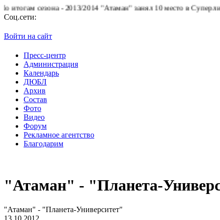
огам сезона - 2013/2014 "Атаман" занял 10 место в Суперлиге.
БК
Соц.сети:
Войти на сайт
Пресс-центр
Администрация
Календарь
ДЮБЛ
Архив
Состав
Фото
Видео
Форум
Рекламное агентство
Благодарим
"Атаман" - "Планета-Универ
"Атаман" - "Планета-Университет"
13.10.2012