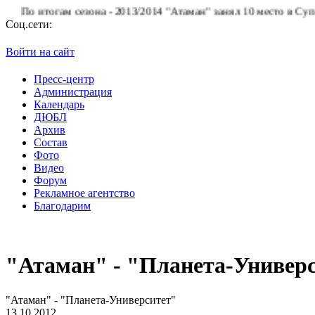
о итогам сезона - 2013/2014 "Атаман" занял 10 место в Суперлиг
Соц.сети:
Войти на сайт
Пресс-центр
Администрация
Календарь
ДЮБЛ
Архив
Состав
Фото
Видео
Форум
Рекламное агентство
Благодарим
"Атаман" - "Планета-Универ
"Атаман" - "Планета-Университет"
13.10.2012