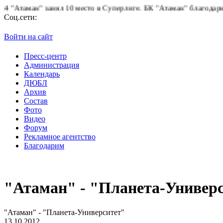
таман" занял 10 место в Суперлиге.
БК "Атаман" благодарит бол
Соц.сети:
Войти на сайт
Пресс-центр
Администрация
Календарь
ДЮБЛ
Архив
Состав
Фото
Видео
Форум
Рекламное агентство
Благодарим
"Атаман" - "Планета-Универ
"Атаман" - "Планета-Университет"
13.10.2012