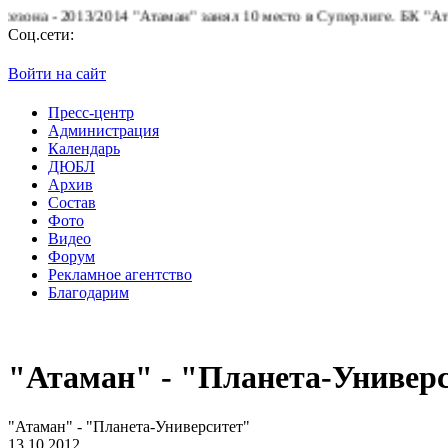
 - 2013/2014 "Атаман" занял 10 место в Суперлиге.
БК "Атаман" 
Соц.сети:
Войти на сайт
Пресс-центр
Администрация
Календарь
ДЮБЛ
Архив
Состав
Фото
Видео
Форум
Рекламное агентство
Благодарим
"Атаман" - "Планета-Универ
"Атаман" - "Планета-Университет"
13.10.2012