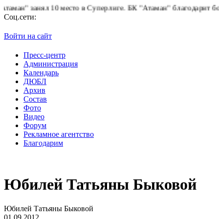
н" занял 10 место в Суперлиге.
БК "Атаман" благодарит болельщ
Соц.сети:
Войти на сайт
Пресс-центр
Администрация
Календарь
ДЮБЛ
Архив
Состав
Фото
Видео
Форум
Рекламное агентство
Благодарим
Юбилей Татьяны Быковой
Юбилей Татьяны Быковой
01.09.2012