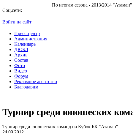
По итогам сезона - 2013/2014 "Атаман" заня
Соц.сети:
Войти на сайт
Пресс-центр
Администрация
Календарь
ДЮБЛ
Архив
Состав
Фото
Видео
Форум
Рекламное агентство
Благодарим
Турнир среди юношеских ком
Турнир среди юношеских команд на Кубок БК "Атаман"
24.09.2012