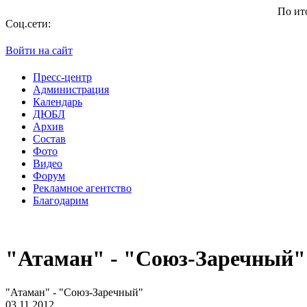
По итогам се
Соц.сети:
Войти на сайт
Пресс-центр
Администрация
Календарь
ДЮБЛ
Архив
Состав
Фото
Видео
Форум
Рекламное агентство
Благодарим
"Атаман" - "Союз-Заречный"
"Атаман" - "Союз-Заречный"
03.11.2012