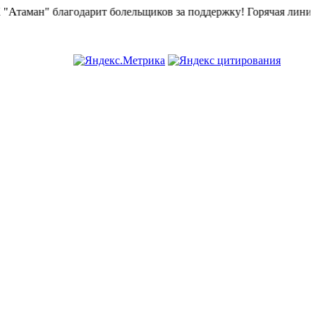
н" благодарит болельщиков за поддержку!
Горячая линия "БК А