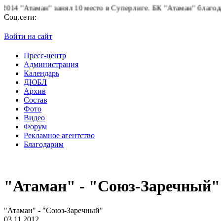
 "Атаман" занял 10 место в Суперлиге.
БК "Атаман" благодарит 
Соц.сети:
Войти на сайт
Пресс-центр
Администрация
Календарь
ДЮБЛ
Архив
Состав
Фото
Видео
Форум
Рекламное агентство
Благодарим
"Атаман" - "Союз-Заречный"
"Атаман" - "Союз-Заречный"
03.11.2012