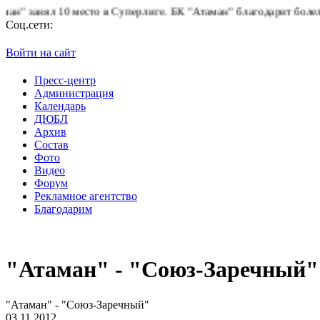
 занял 10 место в Суперлиге.
БК "Атаман" благодарит болельщико
Соц.сети:
Войти на сайт
Пресс-центр
Администрация
Календарь
ДЮБЛ
Архив
Состав
Фото
Видео
Форум
Рекламное агентство
Благодарим
"Атаман" - "Союз-Заречный"
"Атаман" - "Союз-Заречный"
03.11.2012