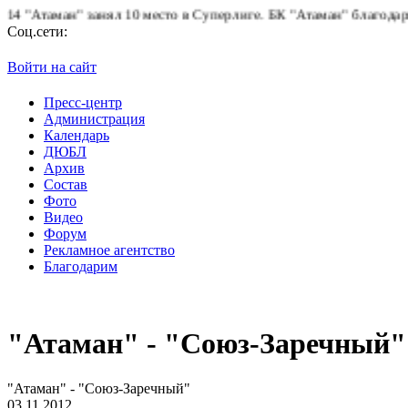
Атаман" занял 10 место в Суперлиге.
БК "Атаман" благодарит бо
Соц.сети:
Войти на сайт
Пресс-центр
Администрация
Календарь
ДЮБЛ
Архив
Состав
Фото
Видео
Форум
Рекламное агентство
Благодарим
"Атаман" - "Союз-Заречный"
"Атаман" - "Союз-Заречный"
03.11.2012