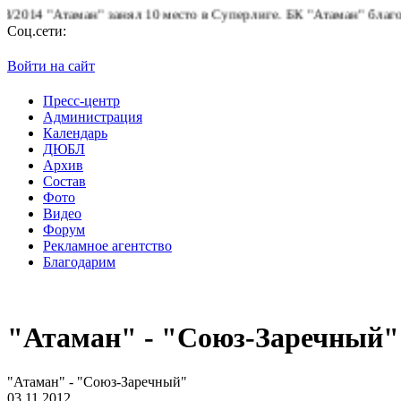
14 "Атаман" занял 10 место в Суперлиге.
БК "Атаман" благодарит
Соц.сети:
Войти на сайт
Пресс-центр
Администрация
Календарь
ДЮБЛ
Архив
Состав
Фото
Видео
Форум
Рекламное агентство
Благодарим
"Атаман" - "Союз-Заречный"
"Атаман" - "Союз-Заречный"
03.11.2012