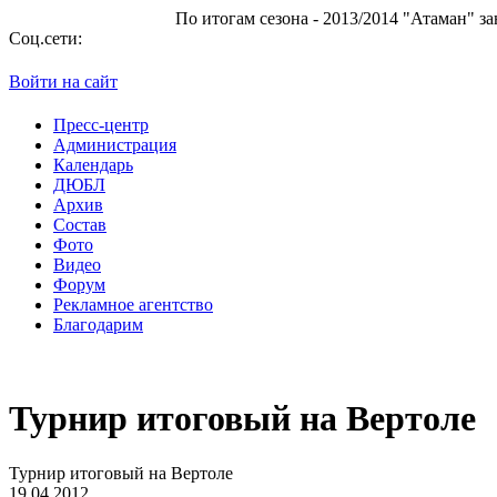
По итогам сезона - 2013/2014 "Атаман" занял 10 мест
Соц.сети:
Войти на сайт
Пресс-центр
Администрация
Календарь
ДЮБЛ
Архив
Состав
Фото
Видео
Форум
Рекламное агентство
Благодарим
Турнир итоговый на Вертоле
Турнир итоговый на Вертоле
19.04.2012