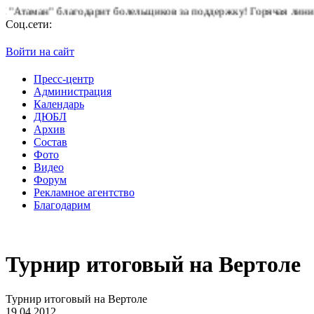
н" благодарит болельщиков за поддержку!
Горячая линия "БК А
Соц.сети:
Войти на сайт
Пресс-центр
Администрация
Календарь
ДЮБЛ
Архив
Состав
Фото
Видео
Форум
Рекламное агентство
Благодарим
Турнир итоговый на Вертоле
Турнир итоговый на Вертоле
19.04.2012