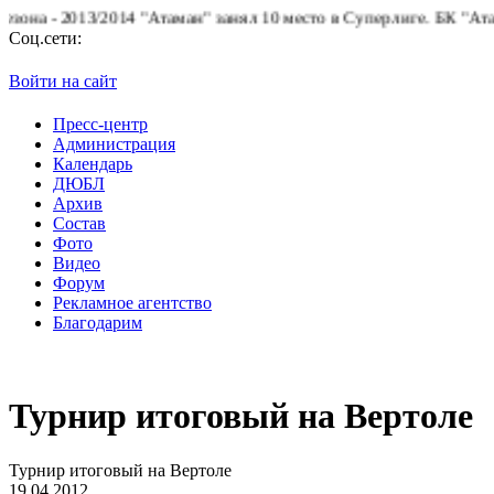
2013/2014 "Атаман" занял 10 место в Суперлиге.
БК "Атаман" бла
Соц.сети:
Войти на сайт
Пресс-центр
Администрация
Календарь
ДЮБЛ
Архив
Состав
Фото
Видео
Форум
Рекламное агентство
Благодарим
Турнир итоговый на Вертоле
Турнир итоговый на Вертоле
19.04.2012