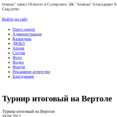
 занял 10 место в Суперлиге.
БК "Атаман" благодарит болельщик
Соц.сети:
Войти на сайт
Пресс-центр
Администрация
Календарь
ДЮБЛ
Архив
Состав
Фото
Видео
Форум
Рекламное агентство
Благодарим
Турнир итоговый на Вертоле
Турнир итоговый на Вертоле
19.04.2012