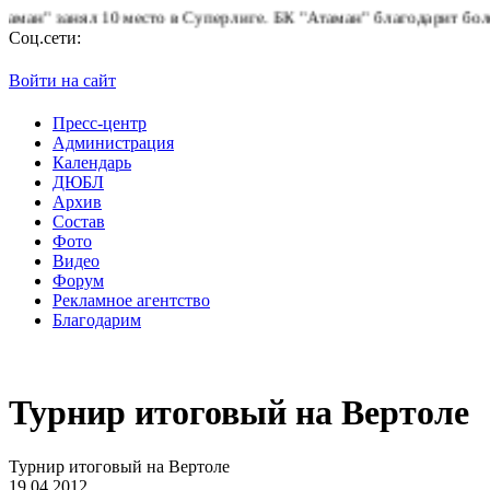
анял 10 место в Суперлиге.
БК "Атаман" благодарит болельщиков
Соц.сети:
Войти на сайт
Пресс-центр
Администрация
Календарь
ДЮБЛ
Архив
Состав
Фото
Видео
Форум
Рекламное агентство
Благодарим
Турнир итоговый на Вертоле
Турнир итоговый на Вертоле
19.04.2012