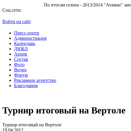
По итогам сезона - 2013/2014 "Атаман" занял 10 место
Соц.сети:
Войти на сайт
Пресс-центр
Администрация
Календарь
ДЮБЛ
Архив
Состав
Фото
Видео
Форум
Рекламное агентство
Благодарим
Турнир итоговый на Вертоле
Турнир итоговый на Вертоле
19.04.2012