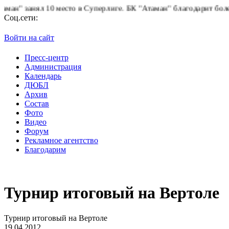
анял 10 место в Суперлиге.
БК "Атаман" благодарит болельщиков
Соц.сети:
Войти на сайт
Пресс-центр
Администрация
Календарь
ДЮБЛ
Архив
Состав
Фото
Видео
Форум
Рекламное агентство
Благодарим
Турнир итоговый на Вертоле
Турнир итоговый на Вертоле
19.04.2012