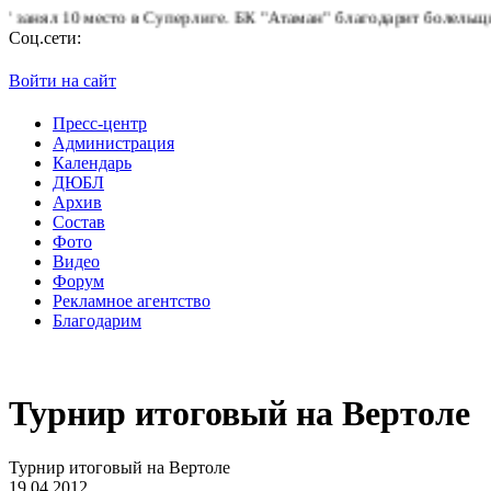
10 место в Суперлиге.
БК "Атаман" благодарит болельщиков за п
Соц.сети:
Войти на сайт
Пресс-центр
Администрация
Календарь
ДЮБЛ
Архив
Состав
Фото
Видео
Форум
Рекламное агентство
Благодарим
Турнир итоговый на Вертоле
Турнир итоговый на Вертоле
19.04.2012